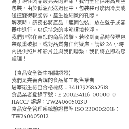
為了鎖住肉品最完美的鮮甜，我們全程採用高真空
包裝。由於低溫配送過程中，包裝袋可能因冷度或
碰撞變得較脆弱，產生極細微的孔隙。
解凍時，請務必將產品「連同包裝」放在盤子或容
器中進行，以保持您的冰箱環境乾淨。
我們非常在意您的商品體驗。若收到商品時發現包
裝嚴重破損，或對品質有任何疑慮，請於 24 小時
內提供照片和影片並與我們聯繫，我們將立即為您
處理！
【食品安全衛生相關認證】
我們是完善合規的食品加工販售業者
屠宰衛生檢查合格標誌：34117925842518
食品業者登錄字號：E-200234116-00000-0
HACCP 認證：TW240605013U
食品安全管理系統驗證標準 ISO 22000:2018：
TW240605012