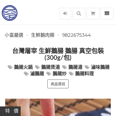
選單
小富嚴選
小富嚴選
生鮮鵝肉類
9822675344
台灣屠宰 生鮮鵝腸 鵝腸 真空包裝
(300g/包)
鵝腸火鍋
鵝腸煲湯
鵝腸湯
滷味鵝腸
滷鵝腸
鵝腸炒
鵝腸料理
商品資訊
特 價