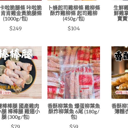
卡啦脆腿條 咔啦脆
卜蜂起司雞柳條 雞柳條
生鮮雞
 肯肯雞金黃脆腿條
酥炸雞柳條 起司雞柳
鮮雞掌
(1000g/包)
(450g/包)
寶寶
$249
$104
灣棒棒腿 國產雞肉
香酥柳葉魚 爆蛋柳葉魚
香酥柳
腿 棒棒腿 雞翅小
酥炸柳葉魚 6尾 (180g/
薄麵衣
腿 (300g/包)
包)
$79
$59