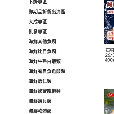
卜蜂專區
即期品折價出清區
大成專區
批發專區
海鮮其他魚類
石狩
海鮮比目魚類
26/
40
海鮮生熟白蝦類
海鮮虱目魚魚卵類
海鮮蝦仁類
海鮮螃蟹龍蝦類
海鮮螺貝類
海鮮軟體類