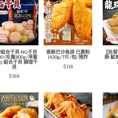
組合干貝 NG干貝
香酥巴沙魚排 已裹粉
【批發
30 (毛重800g/淨重
(420g/7片/包) 預炸
酥 魷
0g) 組合干貝 調理干
$118
貝
$188