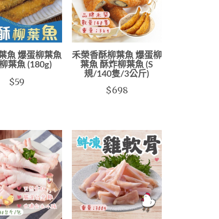
葉魚 爆蛋柳葉魚
禾榮香酥柳葉魚 爆蛋柳
葉魚 (180g)
葉魚 酥炸柳葉魚 (S
規/140隻/3公斤)
$59
$698