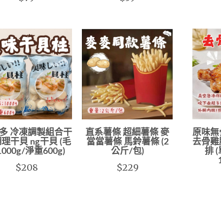
多 冷凍調製組合干
直系薯條 超細薯條 麥
原味無
調理干貝 ng干貝 (毛
當當薯條 馬鈴薯條 (2
去骨雞
000g/淨重600g)
公斤/包)
排 
$208
$229