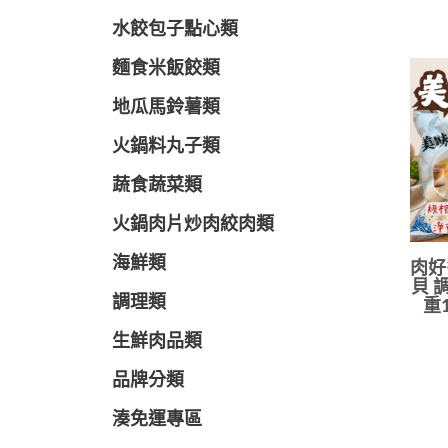
水餃包子點心類
麵食米飯餃類
地瓜馬鈴薯類
火鍋料丸子類
蔬食蔬菜類
火鍋肉片炒肉絞肉類
海鮮類
肉好
貝 
調理類
重1
生鮮肉品類
品牌分類
湊免運專區