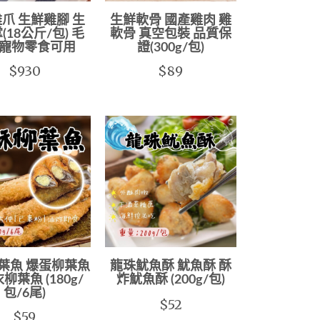
爪 生鮮雞腳 生
生鮮軟骨 國產雞肉 雞
(18公斤/包) 毛
軟骨 真空包裝 品質保
寵物零食可用
證(300g/包)
$930
$89
葉魚 爆蛋柳葉魚
龍珠魷魚酥 魷魚酥 酥
柳葉魚 (180g/
炸魷魚酥 (200g/包)
包/6尾)
$52
$59