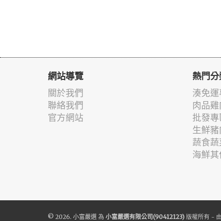
網站導覽
熱門分
關於我們
湊免運
聯絡我們
肉品雞
官方網站
批發專
生鮮豬
蔬食蔬
海鮮其
© 2026.
小富嚴選
為
小富嚴選有限公司(90412123)
版權所有 - 