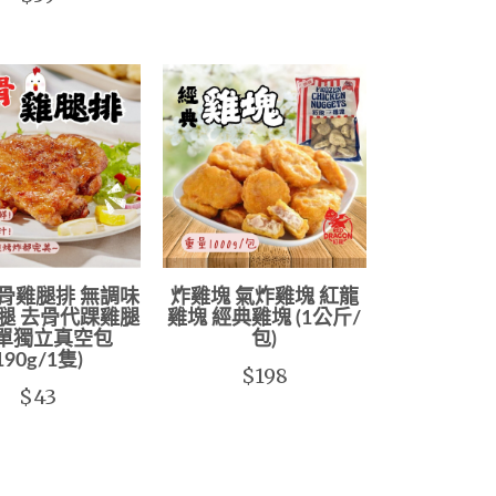
骨雞腿排 無調味
炸雞塊 氣炸雞塊 紅龍
腿 去骨代踝雞腿
雞塊 經典雞塊 (1公斤/
(單獨立真空包
包)
190g/1隻)
$198
$43