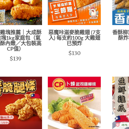
雞塊推薦｜大成酥
惡魔咔滋麥脆雞翅 (7支
香酥柳
塊1kg家庭包（氣
入) 每支約100g 大雞翅
酥炸柳
酥內嫩／大包裝高
已預炸
CP值）
$130
$139