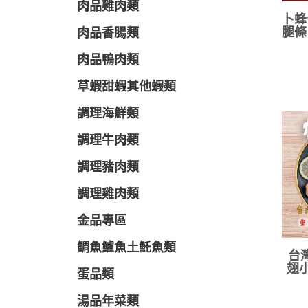
肉品雞肉類
卜蜂
腿條
肉品香腸類
肉品鴨肉類
草蝦甜蝦其他蝦類
調理海鮮類
調理牛肉類
調理豬肉類
調理雞肉類
金品專區
鯛魚鱸魚土魠魚類
台
翅小
蛋品類
湯品年菜類