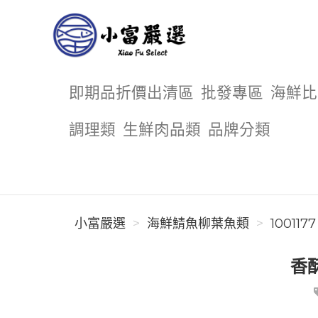
小富嚴選
即期品折價出清區
批發專區
海鮮比
調理類
生鮮肉品類
品牌分類
小富嚴選
海鮮鯖魚柳葉魚類
1001177
香酥