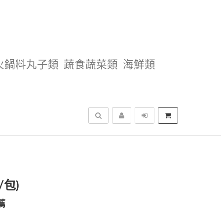
火鍋料丸子類
蔬食蔬菜類
海鮮類
搜尋
/包)
薦