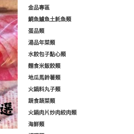
金品專區
鯛魚鱸魚土魠魚類
蛋品類
湯品年菜類
水餃包子點心類
麵食米飯餃類
地瓜馬鈴薯類
火鍋料丸子類
蔬食蔬菜類
火鍋肉片炒肉絞肉類
海鮮類