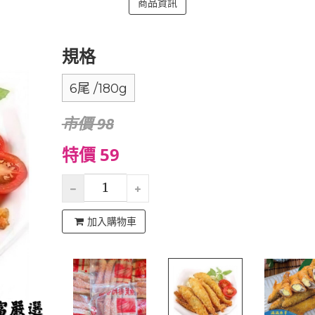
商品資訊
規格
6尾 /180g
市價 98
特價 59
加入購物車