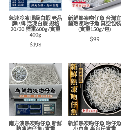
急速冷凍頂級白蝦 老品
新鮮熟凍吻仔魚 台灣宜
牌P牌 活凍白蝦 規格
蘭熟凍吻仔魚 真空包裝
20/30 標重600g/實重
(實重150g/包)
400g
$99
$198
南方澳熟凍吻仔魚 新鮮
新鮮熟凍吻仔魚 吻仔魚
熟凍吻仔魚 (實重
小白魚 半台斤實重