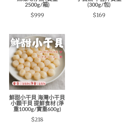
2500g/箱)
(300g/包)
$999
$169
鮮甜小干貝 海灣小干貝
小顆干貝 提鮮食材 (淨
重1000g/實重600g)
$218