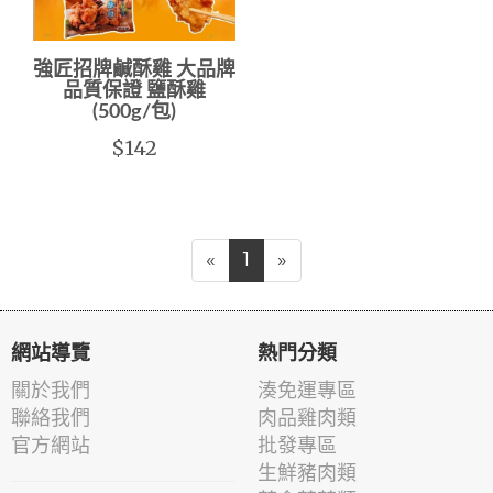
強匠招牌鹹酥雞 大品牌
品質保證 鹽酥雞
(500g/包)
$142
«
1
»
網站導覽
熱門分類
關於我們
湊免運專區
聯絡我們
肉品雞肉類
官方網站
批發專區
生鮮豬肉類