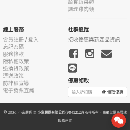
蔬食蔬菜類
調理雞肉類
線上服務
社群追蹤
會員註冊
/
登入
接收優惠與新產品資訊
忘記密碼
服務條款
隱私權政策
退換貨政策
運送政策
優惠領取
防詐騙宣導
電子發票查詢
領取優惠
© 2026.
小富嚴選
為
小富嚴選有限公司(90412123)
版權所有 - 由
飛鼠電商雲端
服務
建置