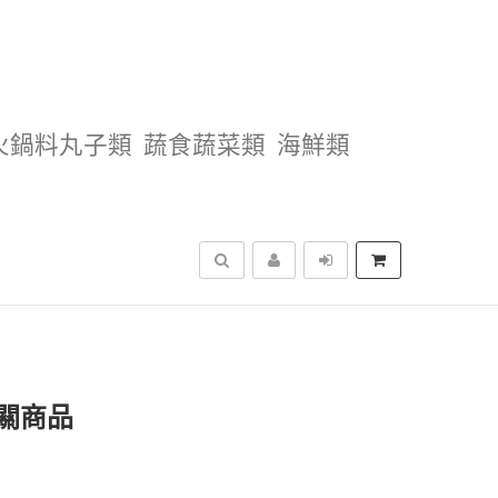
火鍋料丸子類
蔬食蔬菜類
海鮮類
搜尋
關商品