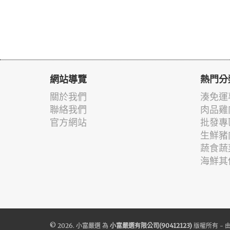
網站導覽
熱門分
關於我們
湊免運
聯絡我們
肉品雞
官方網站
批發專
生鮮豬
蔬食蔬
海鮮其
© 2026.
小富嚴選
為
小富嚴選有限公司(90412123)
版權所有 - 