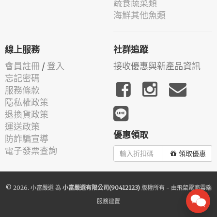
蔬食蔬菜類
海鮮其他魚類
線上服務
社群追蹤
會員註冊
/
登入
接收優惠與新產品資訊
忘記密碼
服務條款
隱私權政策
退換貨政策
運送政策
優惠領取
防詐騙宣導
電子發票查詢
領取優惠
© 2026.
小富嚴選
為
小富嚴選有限公司(90412123)
版權所有 - 由
飛鼠電商雲端
服務
建置