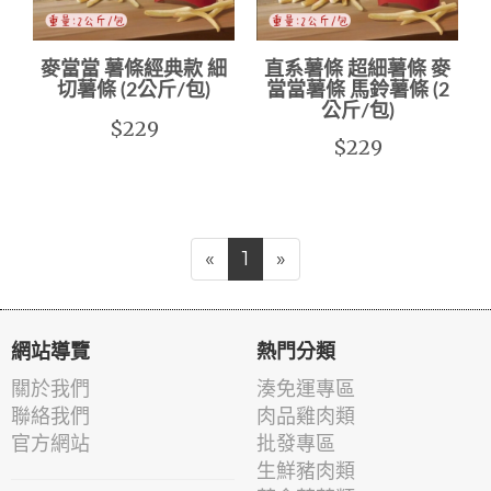
麥當當 薯條經典款 細
直系薯條 超細薯條 麥
切薯條 (2公斤/包)
當當薯條 馬鈴薯條 (2
公斤/包)
$229
$229
«
1
»
網站導覽
熱門分類
關於我們
湊免運專區
聯絡我們
肉品雞肉類
官方網站
批發專區
生鮮豬肉類