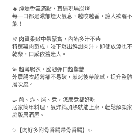
🔥 煙燻香氣滿點，直逼現場炭烤
每一口都是濃郁煙火氣息，越咬越香，讓人欲罷不
能！
🍖 肉質柔嫩中帶緊實，內餡多汁不柴
特選雞肉製成，咬下爆出鮮甜肉汁，即使放涼也不
乾柴，口感依舊迷人。
💫 超薄腸衣，脆韌彈口超驚艷
外層腸衣超薄卻不易破，煎烤後帶脆感，提升整體
層次感。
🍳 煎、炸、烤、煮，怎麼煮都好吃
居家簡單料理，氣炸鍋加熱就能上桌，輕鬆解鎖家
庭版居酒屋。
✨【肉好多附骨香腸帶骨香腸】✨