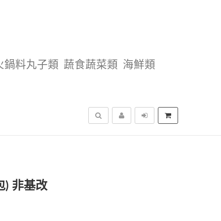
火鍋料丸子類
蔬食蔬菜類
海鮮類
搜尋
包) 非基改