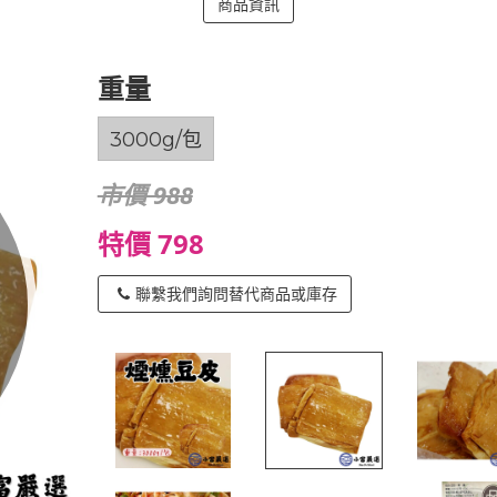
商品資訊
重量
3000g/包
市價 988
特價 798
聯繫我們詢問替代商品或庫存