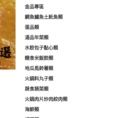
金品專區
鯛魚鱸魚土魠魚類
蛋品類
湯品年菜類
水餃包子點心類
麵食米飯餃類
地瓜馬鈴薯類
火鍋料丸子類
蔬食蔬菜類
火鍋肉片炒肉絞肉類
海鮮類