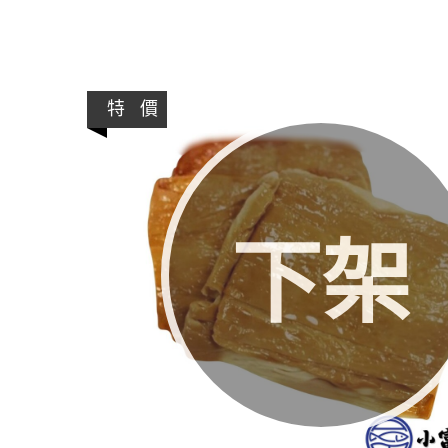
特 價
下架