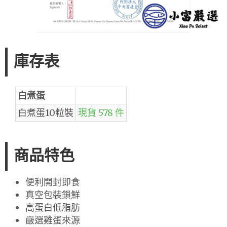
庫存表
白煮蛋
白煮蛋10粒裝
現貨 578 件
商品特色
便利開封即食
真空包裝鎖鮮
高蛋白低脂肪
嚴選雞蛋來源