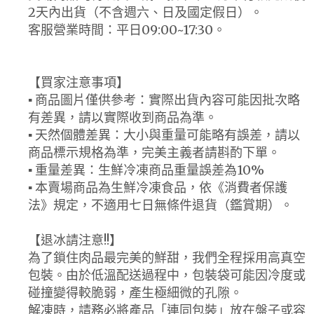
2天內出貨（不含週六、日及國定假日）。
客服營業時間：平日09:00~17:30。
【買家注意事項】
▪ 商品圖片僅供參考：實際出貨內容可能因批次略
有差異，請以實際收到商品為準。
▪ 天然個體差異：大小與重量可能略有誤差，請以
商品標示規格為準，完美主義者請斟酌下單。
▪ 重量差異：生鮮冷凍商品重量誤差為10%
▪ 本賣場商品為生鮮冷凍食品，依《消費者保護
法》規定，不適用七日無條件退貨（鑑賞期）。
【退冰請注意!!】
為了鎖住肉品最完美的鮮甜，我們全程採用高真空
包裝。由於低溫配送過程中，包裝袋可能因冷度或
碰撞變得較脆弱，產生極細微的孔隙。
解凍時，請務必將產品「連同包裝」放在盤子或容