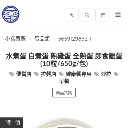
選單
小富嚴選
小富嚴選
蛋品類
5659129892-1
水煮蛋 白煮蛋 熟雞蛋 全熟蛋 即食雞蛋
(10粒/650g/包)
便當店
拉麵店
健康餐專用
沙拉
早餐
商品資訊
特 價