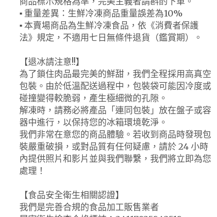
商品標示規格為準，完美主義者請斟酌下單。
▪ 重量差異：生鮮冷凍商品重量誤差為10%
▪ 本賣場商品為生鮮冷凍食品，依《消費者保護
法》規定，不適用七日無條件退貨（鑑賞期）。
【退冰請注意!!】
為了鎖住肉品最完美的鮮甜，我們全程採用高真空
包裝。由於低溫配送過程中，包裝袋可能因冷度或
碰撞變得較脆弱，產生極細微的孔隙。
解凍時，請務必將產品「連同包裝」放在盤子或容
器中進行，以保持您的冰箱環境乾淨。
我們非常在意您的商品體驗。若收到商品時發現包
裝嚴重破損，或對品質有任何疑慮，請於 24 小時
內提供照片和影片並與我們聯繫，我們將立即為您
處理！
【食品安全衛生相關認證】
我們是完善合規的食品加工販售業者