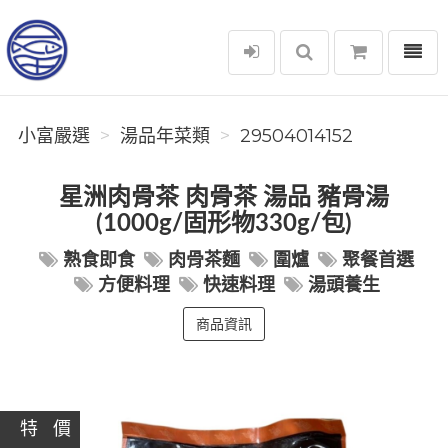
選單
小富嚴選
小富嚴選
湯品年菜類
29504014152
星洲肉骨茶 肉骨茶 湯品 豬骨湯
(1000g/固形物330g/包)
熟食即食
肉骨茶麵
圍爐
聚餐首選
方便料理
快速料理
湯頭養生
商品資訊
特 價