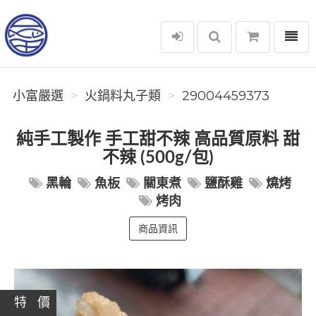
選單
小富嚴選
小富嚴選
火鍋料丸子類
29004459373
純手工製作 手工甜不辣 高品質原料 甜
不辣 (500g/包)
黑輪
魚板
關東煮
鹽酥雞
燒烤
烤肉
商品資訊
特 價