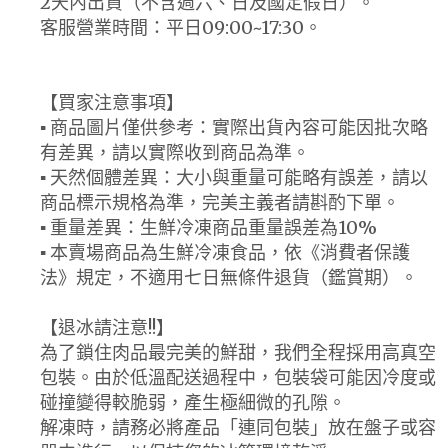
2天內出貨（不含週六、日及國定假日）。
客服營業時間：平日09:00~17:30。
【買家注意事項】
▪ 商品圖片僅供參考：實際出貨內容可能因批次略
有差異，請以實際收到商品為準。
▪ 天然個體差異：大小與重量可能略有誤差，請以
商品標示規格為準，完美主義者請斟酌下單。
▪ 重量差異：生鮮冷凍商品重量誤差為10%
▪ 本賣場商品為生鮮冷凍食品，依《消費者保護
法》規定，不適用七日無條件退貨（鑑賞期）。
【退冰請注意!!】
為了鎖住肉品最完美的鮮甜，我們全程採用高真空
包裝。由於低溫配送過程中，包裝袋可能因冷度或
碰撞變得較脆弱，產生極細微的孔隙。
解凍時，請務必將產品「連同包裝」放在盤子或容