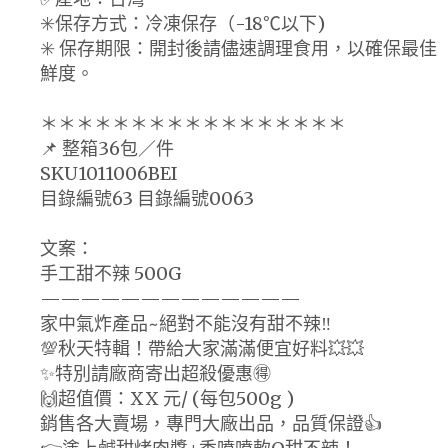
✳️保存方式：冷凍保存（-18℃以下)
✳️ 保存期限：開封後請儘速調理食用，以確保最佳
鮮度。
＊＊＊＊＊＊＊＊＊＊＊＊＊＊＊＊＊
📌 整箱36包／件
SKU1011006BEI
目錄編號63 目錄編號0063
文案：
手工甜不辣 500G
—————————————
家中氣炸產品~絕對不能沒有甜不辣‼️
💯秋天特輯！帶給大家滿滿便宜好料💥💥
✨特別請廠商寄出超殺優惠🉐
🙌超值價：XX 元/ (每包500g )
銷售各大賣場，專門大廠出品，品質保證👍