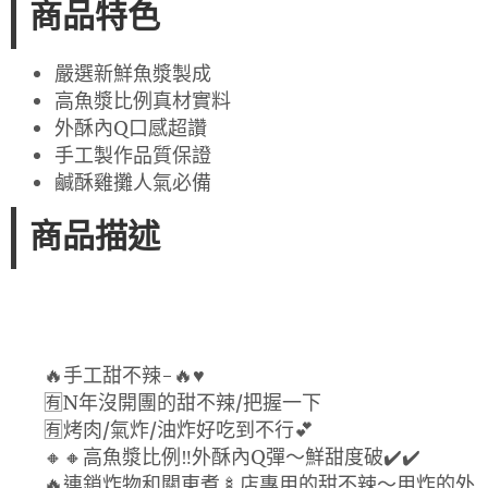
商品特色
嚴選新鮮魚漿製成
高魚漿比例真材實料
外酥內Q口感超讚
手工製作品質保證
鹹酥雞攤人氣必備
商品描述
🔥手工甜不辣-🔥♥️
🈶️N年沒開團的甜不辣/把握一下
🈶️烤肉/氣炸/油炸好吃到不行💕
🔸🔸高魚漿比例‼️外酥內Q彈～鮮甜度破✔️✔️
🔥連鎖炸物和關東煮🍢店專用的甜不辣～用炸的外