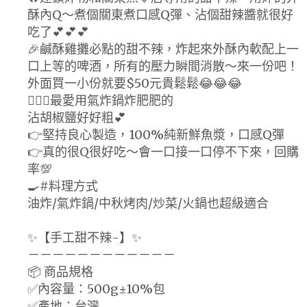
酥內Q～煮個關東煮口感Q彈、沾個甜辣醬就很好
吃了💕💕💕
🎉鹹酥雞攤必點的甜不辣，炸起來外酥內軟配上一
口上等的啤酒，所有的壓力瞬間消散～來一份吧！
外面買一小份就要$50元貴鬆鬆😂😂😂
🙋🏻‍♂️最愛用氣炸鍋炸肥肥的
沾胡椒鹽好好粗💕
👉堅持良心製造，100%純新鮮魚漿，口感Q彈
👉真的很Q很好吃～會一口接一口停不下來，回購
率💯
🍳#料理方式
油炸/氣炸鍋/中秋烤肉/炒菜/火鍋也超級適合
✨【手工甜不辣-】✨
－－－－－－－－－－－－
📦 商品規格
✅內容量：500g±10%包
✅產地：台灣