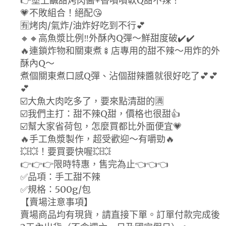
👉塗上鹹甜烤肉醬+香噴噴軟Q甜不辣！
💗不敗組合！絕配😘
🈶️烤肉/氣炸/油炸好吃到不行💕
🔸🔸高魚漿比例‼️外酥內Q彈～鮮甜度破✔️✔️
🔥連鎖炸物和關東煮🍢店專用的甜不辣～用炸的外
酥內Q～
煮個關東煮口感Q彈、沾個甜辣醬就很好吃了💕💕
💕
☑️大魚大肉吃多了，要來點清甜的🈵
☑️我們主打：甜不辣Q甜，價格也很甜👍
☑️幫大家省荷包，怎麼買都比外面便宜💗
🔥手工魚漿製作，超受歡迎～有嚼勁🔥
💥💥！要買要快喔💥💥
👉👉👉限時特惠，售完為止👈👈👈
✅品項：手工甜不辣
✅規格：500g/包
【賣場注意事項】
賣場商品均有現貨，請直接下單。訂單付款完成後