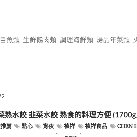
目魚類
生鮮鵝肉類
調理海鮮類
湯品年菜類
72
熟水餃 韭菜水餃 熟食的料理方便 (1700g/
餃推薦
點心
宵夜
禎祥
禎祥食品
CHEN 