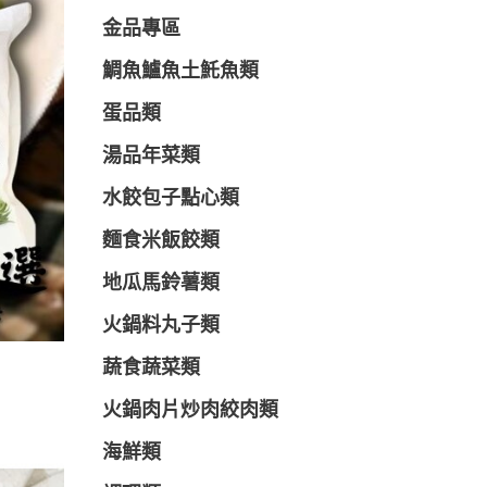
金品專區
鯛魚鱸魚土魠魚類
蛋品類
湯品年菜類
水餃包子點心類
麵食米飯餃類
地瓜馬鈴薯類
火鍋料丸子類
蔬食蔬菜類
火鍋肉片炒肉絞肉類
海鮮類