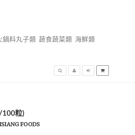
火鍋料丸子類
蔬食蔬菜類
海鮮類
搜尋
100粒)
HSIANG FOODS