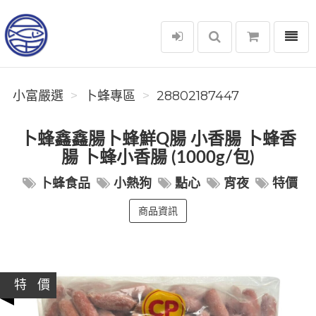
選單
小富嚴選
小富嚴選
卜蜂專區
28802187447
卜蜂鑫鑫腸卜蜂鮮Q腸 小香腸 卜蜂香
腸 卜蜂小香腸 (1000g/包)
卜蜂食品
小熱狗
點心
宵夜
特價
商品資訊
特 價