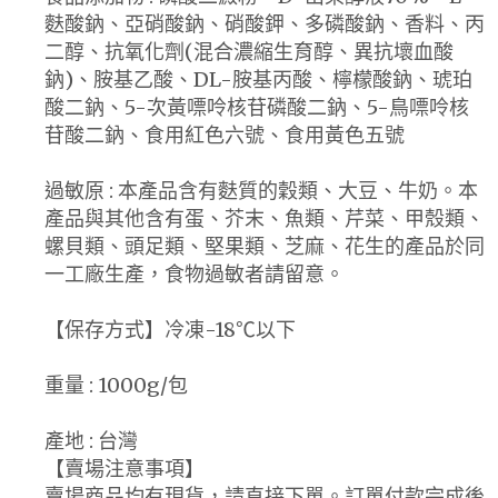
麩酸鈉、亞硝酸鈉、硝酸鉀、多磷酸鈉、香料、丙
二醇、抗氧化劑(混合濃縮生育醇、異抗壞血酸
鈉)、胺基乙酸、DL-胺基丙酸、檸檬酸鈉、琥珀
酸二鈉、5-次黃嘌呤核苷磷酸二鈉、5-鳥嘌呤核
苷酸二鈉、食用紅色六號、食用黃色五號
過敏原 : 本產品含有麩質的穀類、大豆、牛奶。本
產品與其他含有蛋、芥末、魚類、芹菜、甲殼類、
螺貝類、頭足類、堅果類、芝麻、花生的產品於同
一工廠生產，食物過敏者請留意。
【保存方式】冷凍-18℃以下
重量 : 1000g/包
產地 : 台灣
【賣場注意事項】
賣場商品均有現貨，請直接下單。訂單付款完成後