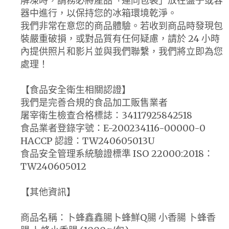
解凍時，請務必將產品「連同包裝」放在盤子或容
器中進行，以保持您的冰箱環境乾淨。
我們非常在意您的商品體驗。若收到商品時發現包
裝嚴重破損，或對品質有任何疑慮，請於 24 小時
內提供照片和影片並與我們聯繫，我們將立即為您
處理！
【食品安全衛生相關認證】
我們是完善合規的食品加工販售業者
屠宰衛生檢查合格標誌：34117925842518
食品業者登錄字號：E-200234116-00000-0
HACCP 認證：TW240605013U
食品安全管理系統驗證標準 ISO 22000:2018：
TW240605012
【其他資訊】
商品名稱：卜蜂鑫鑫腸卜蜂鮮Q腸 小香腸 卜蜂香