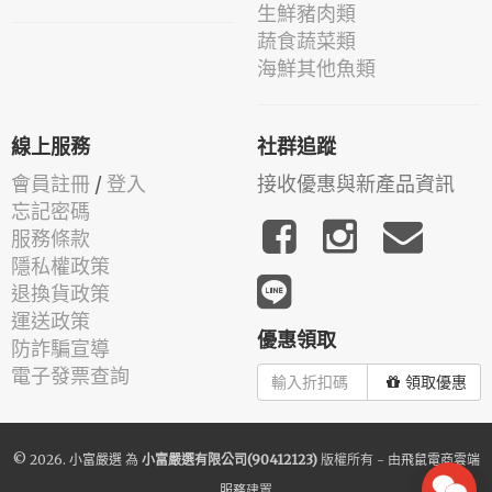
生鮮豬肉類
蔬食蔬菜類
海鮮其他魚類
線上服務
社群追蹤
會員註冊
/
登入
接收優惠與新產品資訊
忘記密碼
服務條款
隱私權政策
退換貨政策
運送政策
優惠領取
防詐騙宣導
電子發票查詢
領取優惠
© 2026.
小富嚴選
為
小富嚴選有限公司(90412123)
版權所有 - 由
飛鼠電商雲端
服務
建置