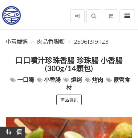
選單
小富嚴選
小富嚴選
肉品香腸類
250613191123
口口噴汁珍珠香腸 珍珠腸 小香腸
(300g/14顆包)
一口腸
小香腸
燒烤
烤肉
露營食
材
商品資訊
特 價