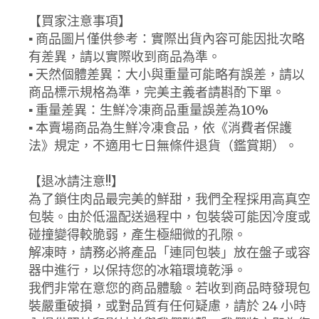
【買家注意事項】
▪ 商品圖片僅供參考：實際出貨內容可能因批次略
有差異，請以實際收到商品為準。
▪ 天然個體差異：大小與重量可能略有誤差，請以
商品標示規格為準，完美主義者請斟酌下單。
▪ 重量差異：生鮮冷凍商品重量誤差為10%
▪ 本賣場商品為生鮮冷凍食品，依《消費者保護
法》規定，不適用七日無條件退貨（鑑賞期）。
【退冰請注意!!】
為了鎖住肉品最完美的鮮甜，我們全程採用高真空
包裝。由於低溫配送過程中，包裝袋可能因冷度或
碰撞變得較脆弱，產生極細微的孔隙。
解凍時，請務必將產品「連同包裝」放在盤子或容
器中進行，以保持您的冰箱環境乾淨。
我們非常在意您的商品體驗。若收到商品時發現包
裝嚴重破損，或對品質有任何疑慮，請於 24 小時