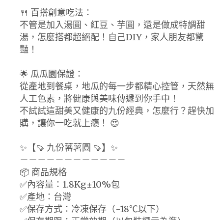
🍴 百搭創意吃法：
不管是加入湯圓、紅豆、芋圓，還是做成特調甜
湯，怎麼搭都超絕配！自己DIY，家人朋友都驚
豔！
🌟 瓜瓜園保證：
從產地到餐桌，地瓜的每一步都精心控管，天然無
人工色素，將健康與美味傳遞到你手中！
不試試這甜美又健康的九份經典，怎麼行？趕快加
購，讓你一吃就上癮！ 😍
✨【🍠 九份蕃薯圓 🍠】✨
－－－－－－－－－－－－
📦 商品規格
✅內容量：1.8Kg±10%包
✅產地：台灣
✅保存方式：冷凍保存（-18℃以下）