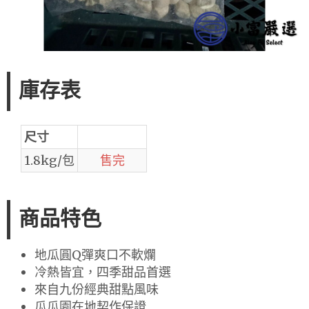
庫存表
尺寸
1.8kg/包
售完
商品特色
地瓜圓Q彈爽口不軟爛
冷熱皆宜，四季甜品首選
來自九份經典甜點風味
瓜瓜園在地契作保證