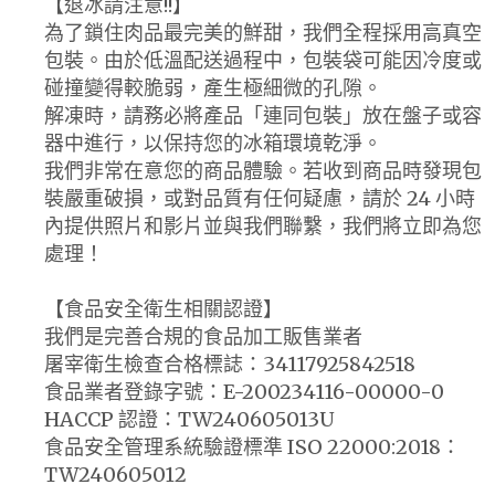
【退冰請注意!!】
為了鎖住肉品最完美的鮮甜，我們全程採用高真空
包裝。由於低溫配送過程中，包裝袋可能因冷度或
碰撞變得較脆弱，產生極細微的孔隙。
解凍時，請務必將產品「連同包裝」放在盤子或容
器中進行，以保持您的冰箱環境乾淨。
我們非常在意您的商品體驗。若收到商品時發現包
裝嚴重破損，或對品質有任何疑慮，請於 24 小時
內提供照片和影片並與我們聯繫，我們將立即為您
處理！
【食品安全衛生相關認證】
我們是完善合規的食品加工販售業者
屠宰衛生檢查合格標誌：34117925842518
食品業者登錄字號：E-200234116-00000-0
HACCP 認證：TW240605013U
食品安全管理系統驗證標準 ISO 22000:2018：
TW240605012