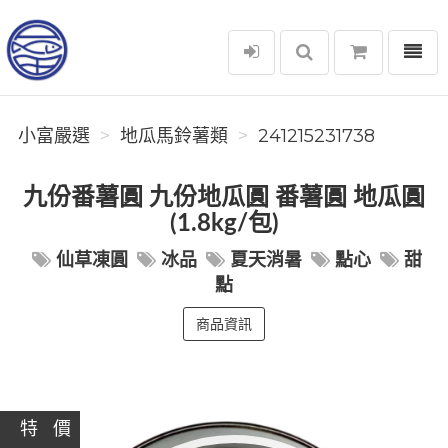
選單
小富嚴選
小富嚴選
地瓜馬鈴薯類
241215231738
九份番薯圓 九份地瓜圓 番薯圓 地瓜圓
(1.8kg/包)
仙草凍圓
冰品
夏天消暑
點心
甜
點
商品資訊
特 價