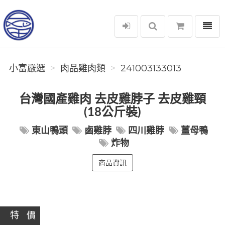
選單
小富嚴選
小富嚴選
肉品雞肉類
241003133013
台灣國產雞肉 去皮雞脖子 去皮雞頸
(18公斤裝)
東山鴨頭
鹵雞脖
四川雞脖
薑母鴨
炸物
商品資訊
特 價