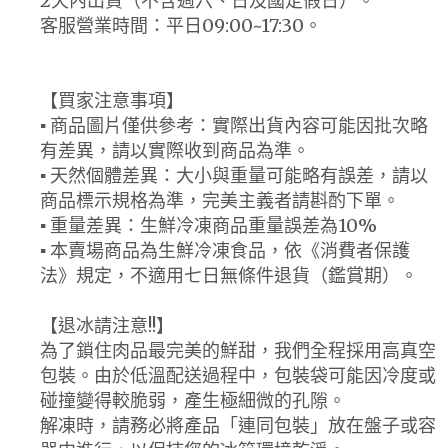
2天內出貨（不含週六、日及國定假日）。
客服營業時間：平日09:00~17:30。
【買家注意事項】
▪ 商品圖片僅供參考：實際出貨內容可能因批次略
有差異，請以實際收到商品為準。
▪ 天然個體差異：大小與重量可能略有誤差，請以
商品標示規格為準，完美主義者請斟酌下單。
▪ 重量差異：生鮮冷凍商品重量誤差為10%
▪ 本賣場商品為生鮮冷凍食品，依《消費者保護
法》規定，不適用七日無條件退貨（鑑賞期）。
【退冰請注意!!】
為了鎖住肉品最完美的鮮甜，我們全程採用高真空
包裝。由於低溫配送過程中，包裝袋可能因冷度或
碰撞變得較脆弱，產生極細微的孔隙。
解凍時，請務必將產品「連同包裝」放在盤子或容