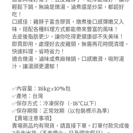
輕鬆下鍋，無論是燉湯、滷煮還是炒菜，都超好
吃！
口感佳：雞脖子富含膠質，燉煮後口感彈嫩又入
味，搭配各種料理方式都能帶來豐富的風味！
去皮後脂肪更少，讓你吃得更健康卻不失美味！
即買即用，處理好去皮雞頸，無需再花時間清理，
快速料理，省時省力！
適合燉湯、滷味或煮麻辣鍋，口感嫩滑，吸附湯
汁，讓湯頭更濃郁！
✅內容量：18kg±10%包
✅產地：台灣
✅保存方式：冷凍保存（-18℃以下）
✅保存期限：正常效期（以包裝標示為準）
【賣場注意事項】
賣場商品均有現貨，請直接下單。訂單付款完成後