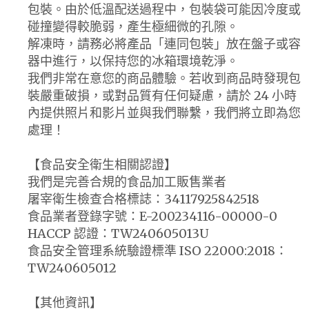
包裝。由於低溫配送過程中，包裝袋可能因冷度或
碰撞變得較脆弱，產生極細微的孔隙。
解凍時，請務必將產品「連同包裝」放在盤子或容
器中進行，以保持您的冰箱環境乾淨。
我們非常在意您的商品體驗。若收到商品時發現包
裝嚴重破損，或對品質有任何疑慮，請於 24 小時
內提供照片和影片並與我們聯繫，我們將立即為您
處理！
【食品安全衛生相關認證】
我們是完善合規的食品加工販售業者
屠宰衛生檢查合格標誌：34117925842518
食品業者登錄字號：E-200234116-00000-0
HACCP 認證：TW240605013U
食品安全管理系統驗證標準 ISO 22000:2018：
TW240605012
【其他資訊】