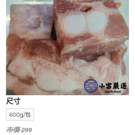
尺寸
600g/包
市價 299