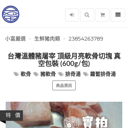
選單
小富嚴選
小富嚴選
生鮮豬肉類
23854263789
台灣溫體豬屠宰 頂級月亮軟骨切塊 真
空包裝 (600g/包)
軟骨
豬軟骨
排骨湯
蘿蔔排骨湯
商品資訊
特 價