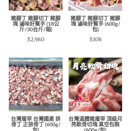
豬腳丁 豬腳切丁 豬腳
豬腳丁 豬腳切丁 豬腳
塊 滷味好幫手 (18公
塊 滷味好幫手 (600g/
斤/30台斤/箱)
包)
$2,980
$108
台灣屠宰 台灣國產 排
台灣溫體豬屠宰 頂級月
骨丁 正排骨丁 (600g/
亮軟骨切塊 真空包裝
包)
(600g/包)