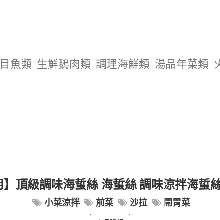
目魚類
生鮮鵝肉類
調理海鮮類
湯品年菜類
】頂級調味海蜇絲 海蜇絲 調味涼拌海蜇絲 (
小菜涼拌
前菜
沙拉
開胃菜