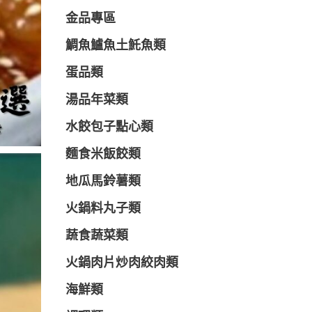
金品專區
鯛魚鱸魚土魠魚類
蛋品類
湯品年菜類
水餃包子點心類
麵食米飯餃類
地瓜馬鈴薯類
火鍋料丸子類
蔬食蔬菜類
火鍋肉片炒肉絞肉類
海鮮類