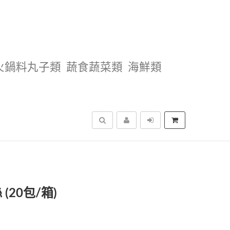
火鍋料丸子類
蔬食蔬菜類
海鮮類
搜尋
20包/箱)