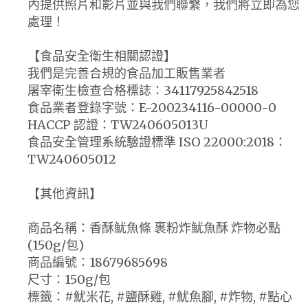
內提供照片和影片並與我們聯繫，我們將立即為您
處理！
【食品安全衛生相關認證】
我們是完善合規的食品加工販售業者
屠宰衛生檢查合格標誌：34117925842518
食品業者登錄字號：E-200234116-00000-0
HACCP 認證：TW240605013U
食品安全管理系統驗證標準 ISO 22000:2018：
TW240605012
【其他資訊】
商品名稱：香酥魷魚條 裹粉炸魷魚酥 炸物必點
(150g/包)
商品編號：18679685698
尺寸：150g/包
標籤：#魷米花, #鹽酥雞, #魷魚腳, #炸物, #點心