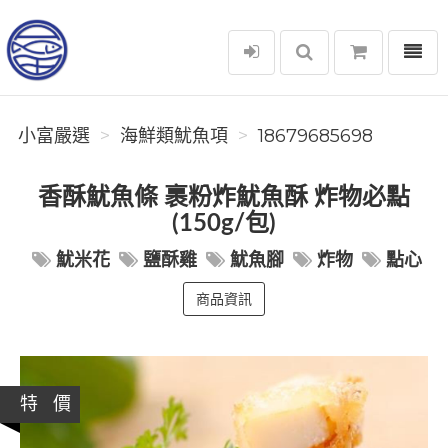
選單
小富嚴選
小富嚴選
海鮮類魷魚項
18679685698
香酥魷魚條 裹粉炸魷魚酥 炸物必點
(150g/包)
魷米花
鹽酥雞
魷魚腳
炸物
點心
商品資訊
特 價