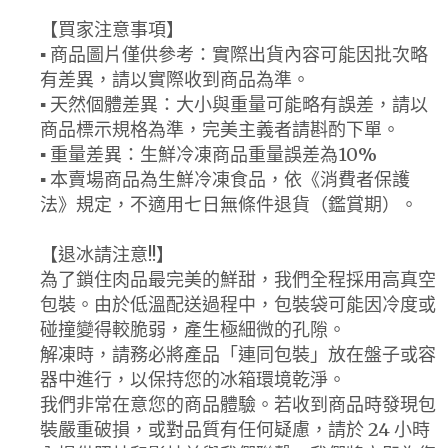
【買家注意事項】
▪ 商品圖片僅供參考：實際出貨內容可能因批次略
有差異，請以實際收到商品為準。
▪ 天然個體差異：大小與重量可能略有誤差，請以
商品標示規格為準，完美主義者請斟酌下單。
▪ 重量差異：生鮮冷凍商品重量誤差為10%
▪ 本賣場商品為生鮮冷凍食品，依《消費者保護
法》規定，不適用七日無條件退貨（鑑賞期）。
【退冰請注意!!】
為了鎖住肉品最完美的鮮甜，我們全程採用高真空
包裝。由於低溫配送過程中，包裝袋可能因冷度或
碰撞變得較脆弱，產生極細微的孔隙。
解凍時，請務必將產品「連同包裝」放在盤子或容
器中進行，以保持您的冰箱環境乾淨。
我們非常在意您的商品體驗。若收到商品時發現包
裝嚴重破損，或對品質有任何疑慮，請於 24 小時