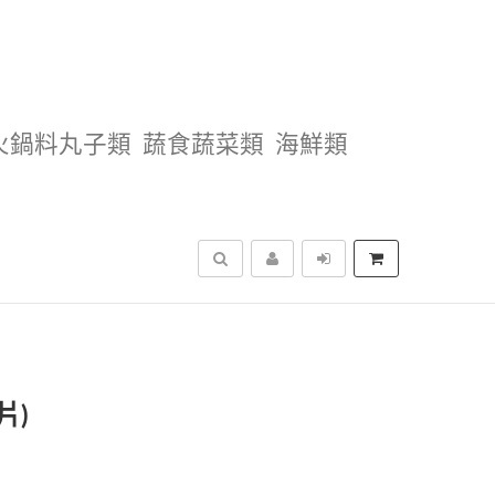
火鍋料丸子類
蔬食蔬菜類
海鮮類
搜尋
片)