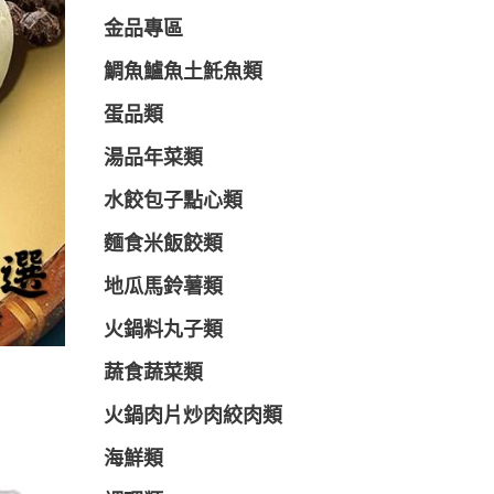
金品專區
鯛魚鱸魚土魠魚類
蛋品類
湯品年菜類
水餃包子點心類
麵食米飯餃類
地瓜馬鈴薯類
火鍋料丸子類
蔬食蔬菜類
火鍋肉片炒肉絞肉類
海鮮類