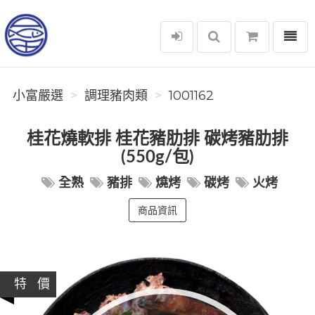
選單
小富嚴選
小富嚴選
調理豬肉類
1001162
桂花燒軟排 桂花豬肋排 碳烤豬肋排
(550g/包)
全熟
豬排
燒烤
碳烤
火烤
商品資訊
特 價