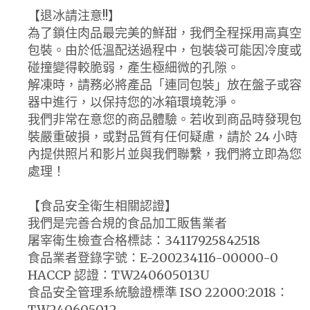
【退冰請注意!!】
為了鎖住肉品最完美的鮮甜，我們全程採用高真空
包裝。由於低溫配送過程中，包裝袋可能因冷度或
碰撞變得較脆弱，產生極細微的孔隙。
解凍時，請務必將產品「連同包裝」放在盤子或容
器中進行，以保持您的冰箱環境乾淨。
我們非常在意您的商品體驗。若收到商品時發現包
裝嚴重破損，或對品質有任何疑慮，請於 24 小時
內提供照片和影片並與我們聯繫，我們將立即為您
處理！
【食品安全衛生相關認證】
我們是完善合規的食品加工販售業者
屠宰衛生檢查合格標誌：34117925842518
食品業者登錄字號：E-200234116-00000-0
HACCP 認證：TW240605013U
食品安全管理系統驗證標準 ISO 22000:2018：
TW240605012