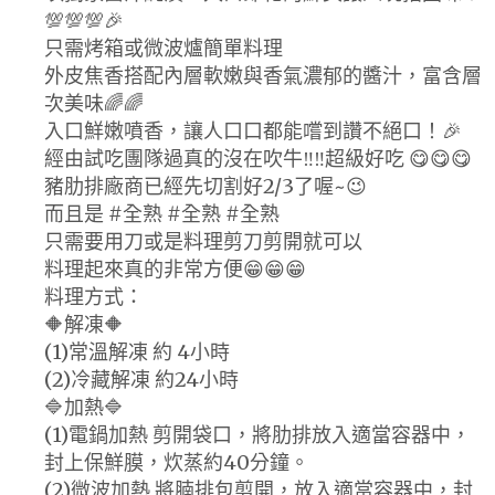
💯💯💯🎉
只需烤箱或微波爐簡單料理
外皮焦香搭配內層軟嫩與香氣濃郁的醬汁，富含層
次美味🌈🌈
入口鮮嫩噴香，讓人口口都能嚐到讚不絕口！🎉
經由試吃團隊過真的沒在吹牛‼️‼️超級好吃 😋😋😋
豬肋排廠商已經先切割好2/3了喔~😉
而且是 #全熟 #全熟 #全熟
只需要用刀或是料理剪刀剪開就可以
料理起來真的非常方便😁😁😁
料理方式：
🔶解凍🔶
(1)常溫解凍 約 4小時
(2)冷藏解凍 約24小時
🔷加熱🔷
(1)電鍋加熱 剪開袋口，將肋排放入適當容器中，
封上保鮮膜，炊蒸約40分鐘。
(2)微波加熱 將腩排包剪開，放入適當容器中，封