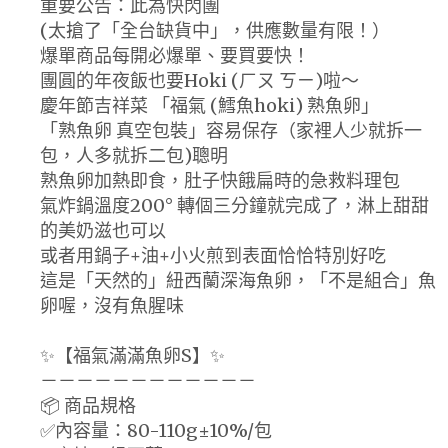
重要公告：此為快閃團
(太搶了「全台缺貨中」，供應數量有限！）
爆單商品每開必爆單、要買要快！
團圓的年夜飯也要Hoki (ㄏㄡ ㄎㄧ)啦～
慶年節吉祥菜 「福氣 (鱈魚hoki) 熟魚卵」
「熟魚卵 真空包裝」容易保存（家裡人少就拆一
包，人多就拆二包)聰明
熟魚卵加熱即食，肚子快餓扁時的急救料理包
氣炸鍋溫度200° 轉個三分鐘就完成了，淋上甜甜
的美奶滋也可以
或者用鍋子+油+小火煎到表面恰恰特別好吃
這是「天然的」紐西蘭深海魚卵，「不是組合」魚
卵喔，沒有魚腥味
✨【福氣滿滿魚卵S】✨
－－－－－－－－－－－－
📦 商品規格
✅內容量：80-110g±10%/包