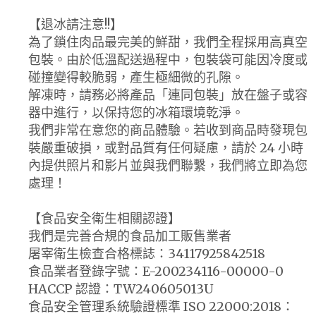
【退冰請注意!!】
為了鎖住肉品最完美的鮮甜，我們全程採用高真空
包裝。由於低溫配送過程中，包裝袋可能因冷度或
碰撞變得較脆弱，產生極細微的孔隙。
解凍時，請務必將產品「連同包裝」放在盤子或容
器中進行，以保持您的冰箱環境乾淨。
我們非常在意您的商品體驗。若收到商品時發現包
裝嚴重破損，或對品質有任何疑慮，請於 24 小時
內提供照片和影片並與我們聯繫，我們將立即為您
處理！
【食品安全衛生相關認證】
我們是完善合規的食品加工販售業者
屠宰衛生檢查合格標誌：34117925842518
食品業者登錄字號：E-200234116-00000-0
HACCP 認證：TW240605013U
食品安全管理系統驗證標準 ISO 22000:2018：