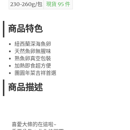
230-260g/包
現貨 95 件
商品特色
紐西蘭深海魚卵
天然魚卵無腥味
熟魚卵真空包裝
加熱即食超方便
團圓年菜吉祥首選
商品描述
喜愛大條的在這啦~