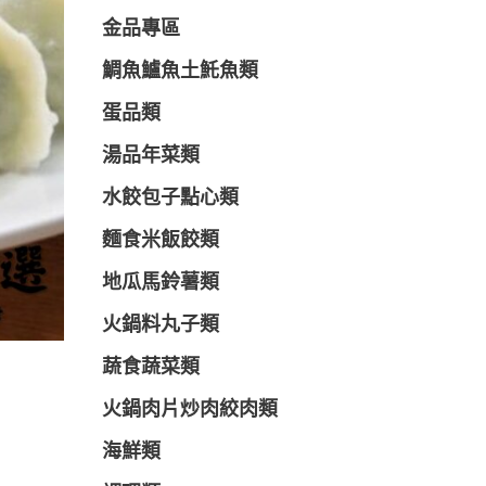
金品專區
鯛魚鱸魚土魠魚類
蛋品類
湯品年菜類
水餃包子點心類
麵食米飯餃類
地瓜馬鈴薯類
火鍋料丸子類
蔬食蔬菜類
火鍋肉片炒肉絞肉類
海鮮類