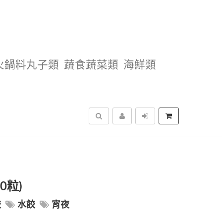
火鍋料丸子類
蔬食蔬菜類
海鮮類
搜尋
0粒)
餃
水餃
宵夜