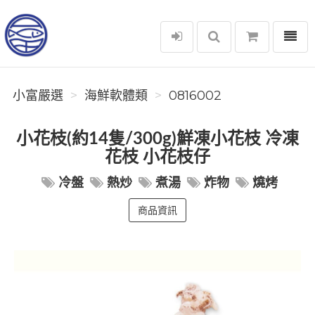
選單
小富嚴選
小富嚴選
海鮮軟體類
0816002
小花枝(約14隻/300g)鮮凍小花枝 冷凍
花枝 小花枝仔
冷盤
熱炒
煮湯
炸物
燒烤
商品資訊