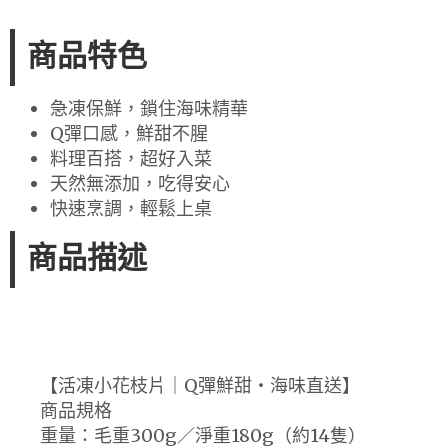
商品特色
急凍保鮮，鎖住海味精華
Q彈口感，鮮甜不腥
料理百搭，超好入菜
天然無添加，吃得安心
快速烹調，輕鬆上桌
商品描述
【活凍小花枝片｜Q彈鮮甜・海味直送】
商品規格
重量：毛重300g／淨重180g（約14隻）