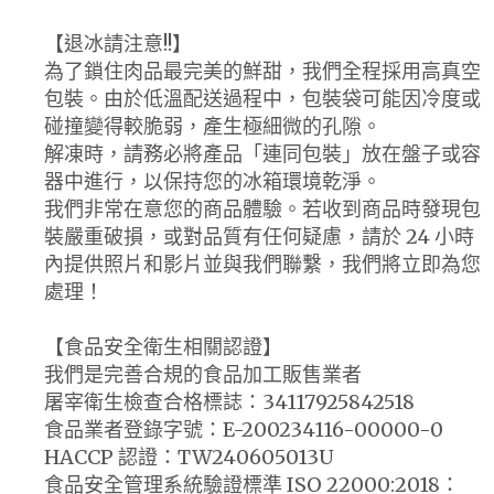
【退冰請注意!!】
為了鎖住肉品最完美的鮮甜，我們全程採用高真空
包裝。由於低溫配送過程中，包裝袋可能因冷度或
碰撞變得較脆弱，產生極細微的孔隙。
解凍時，請務必將產品「連同包裝」放在盤子或容
器中進行，以保持您的冰箱環境乾淨。
我們非常在意您的商品體驗。若收到商品時發現包
裝嚴重破損，或對品質有任何疑慮，請於 24 小時
內提供照片和影片並與我們聯繫，我們將立即為您
處理！
【食品安全衛生相關認證】
我們是完善合規的食品加工販售業者
屠宰衛生檢查合格標誌：34117925842518
食品業者登錄字號：E-200234116-00000-0
HACCP 認證：TW240605013U
食品安全管理系統驗證標準 ISO 22000:2018：