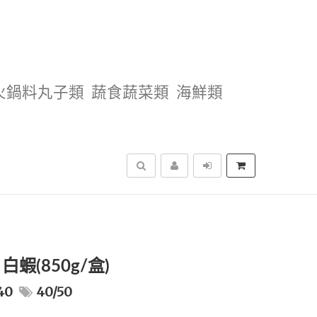
火鍋料丸子類
蔬食蔬菜類
海鮮類
搜尋
蝦(850g/盒)
40
40/50