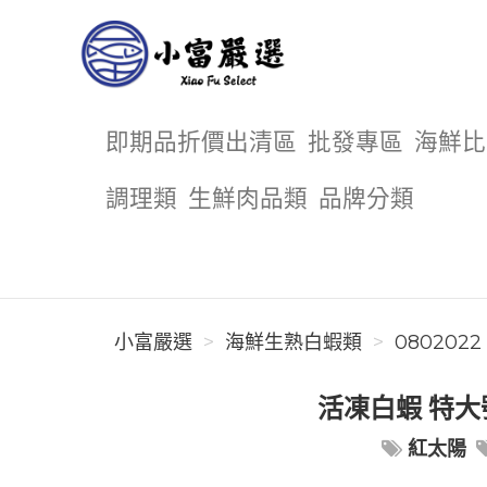
小富嚴選
即期品折價出清區
批發專區
海鮮比
調理類
生鮮肉品類
品牌分類
小富嚴選
海鮮生熟白蝦類
0802022
活凍白蝦 特大號
紅太陽