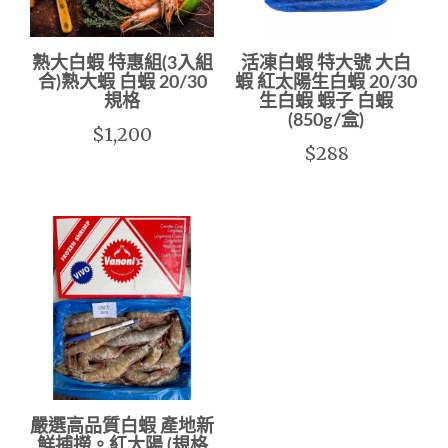
熟大白蝦 特惠組(3入組
活凍白蝦 特大號 大白
合)熟大蝦 白蝦 20/30
蝦 紅太陽生白蝦 20/30
規格
生白蝦 蝦子 白蝦
(850g/盒)
$1,200
$288
嚴選高品質白蝦 產地新
鮮捕撈。紅太陽 (規格