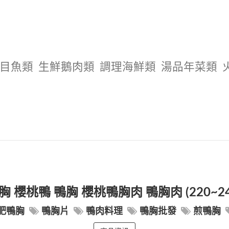
目魚類
生鮮鵝肉類
調理海鮮類
湯品年菜類
 櫻桃鴨 鴨胸 櫻桃鴨胸肉 鴨胸肉 (220~24
肥鴨胸
鴨胸片
鴨肉料理
鴨胸批發
煎鴨胸