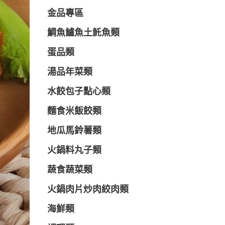
金品專區
鯛魚鱸魚土魠魚類
蛋品類
湯品年菜類
水餃包子點心類
麵食米飯餃類
地瓜馬鈴薯類
火鍋料丸子類
蔬食蔬菜類
火鍋肉片炒肉絞肉類
海鮮類