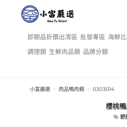
小富嚴選
即期品折價出清區
批發專區
海鮮比
調理類
生鮮肉品類
品牌分類
小富嚴選
肉品鴨肉類
0303014
櫻桃鴨胸
舒