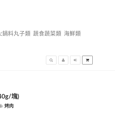
火鍋料丸子類
蔬食蔬菜類
海鮮類
搜尋
0g/塊)
烤肉