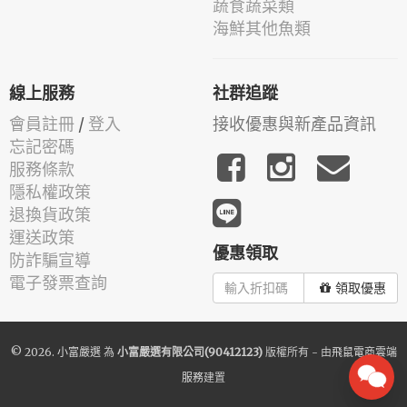
蔬食蔬菜類
海鮮其他魚類
線上服務
社群追蹤
會員註冊
/
登入
接收優惠與新產品資訊
忘記密碼
服務條款
隱私權政策
退換貨政策
運送政策
優惠領取
防詐騙宣導
電子發票查詢
領取優惠
© 2026.
小富嚴選
為
小富嚴選有限公司(90412123)
版權所有 - 由
飛鼠電商雲端
服務
建置