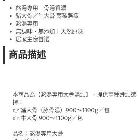
熬湯專用｜骨湯香濃
豬大骨／牛大骨 兩種選擇
熬湯專用
無調味・無添加｜天然原味
居家主廚首選
商品描述
本商品為【熬湯專用大骨湯頭】，提供兩種骨頭選
擇：
👉 豬大骨（豚骨湯）900～1100g／包
👉 牛大骨 900～1100g／包
品名：熬湯專用大骨