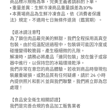
商品標示規格為準，完美主義者請斟酌下單。
▪ 重量差異：生鮮冷凍商品重量誤差為10%
▪ 本賣場商品為生鮮冷凍食品，依《消費者保護
法》規定，不適用七日無條件退貨（鑑賞期）。
【退冰請注意!!】
為了鎖住肉品最完美的鮮甜，我們全程採用高真空
包裝。由於低溫配送過程中，包裝袋可能因冷度或
碰撞變得較脆弱，產生極細微的孔隙。
解凍時，請務必將產品「連同包裝」放在盤子或容
器中進行，以保持您的冰箱環境乾淨。
我們非常在意您的商品體驗。若收到商品時發現包
裝嚴重破損，或對品質有任何疑慮，請於 24 小時
內提供照片和影片並與我們聯繫，我們將立即為您
處理！
【食品安全衛生相關認證】
我們是完善合規的食品加工販售業者