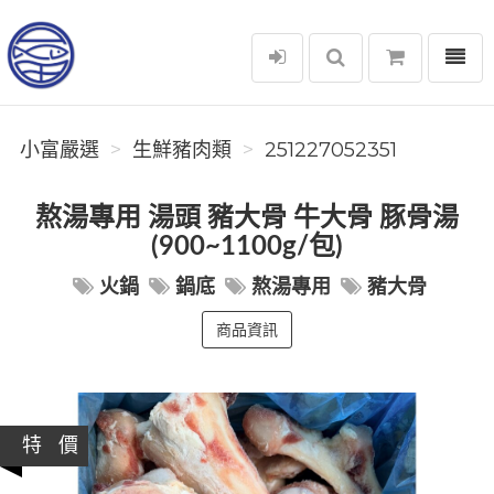
選單
小富嚴選
小富嚴選
生鮮豬肉類
251227052351
熬湯專用 湯頭 豬大骨 牛大骨 豚骨湯
(900~1100g/包)
火鍋
鍋底
熬湯專用
豬大骨
商品資訊
特 價