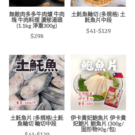
無敵肉多多牛肉爐 牛肉
土魠魚輪切 (多規格) 土
塊 牛肉料理 濃郁湯頭
魠魚片中段
(1.1kg 淨重300g)
$41-$129
$298
土魠魚片 (多規格)土魠
伊卡貴妃鮑魚片 伊卡貴
魚輪切 輪切中段
妃鮑片 鮑魚片 (300g/
固形物90g/包)
$41-$129