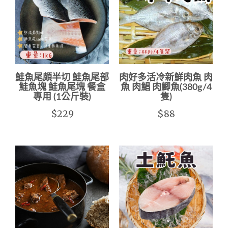
鮭魚尾頗半切 鮭魚尾部
肉好多活冷新鮮肉魚 肉
鮭魚塊 鮭魚尾塊 餐盒
魚 肉鯧 肉鯽魚(380g/4
專用 (1公斤裝)
隻)
$229
$88