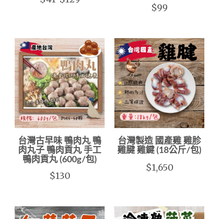
$99
台灣古早味 鴨肉丸 鴨
台灣製造 國產雞 雞胗
肉丸子 鴨肉貢丸 手工
雞腱 雞鍵 (18公斤/包)
鴨肉貢丸 (600g/包)
$1,650
$130