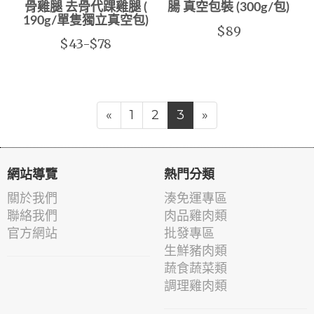
骨雞腿 去骨代踝雞腿 (
腸 真空包裝 (300g/包)
190g/單隻獨立真空包)
$89
$43-$78
«
1
2
3
»
網站導覽
熱門分類
關於我們
湊免運專區
聯絡我們
肉品雞肉類
官方網站
批發專區
生鮮豬肉類
蔬食蔬菜類
調理雞肉類