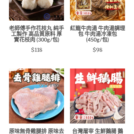
老師傅手作花枝丸 純手
紅龍牛肉湯 牛肉湯調理
工製作 高品質原料 厚
包 牛肉湯冷凍包
實花枝肉 (300g/包)
(450g/包)
$118
$98
原味無骨雞腿排 原味去
台灣屠宰 生鮮鵝腸 鵝