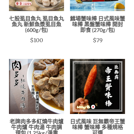
七股虱目魚丸 虱目魚丸
鱈場蟹味棒 日式風味蟹
魚丸 新鮮魚漿虱目魚
味棒 黑盤蟹味棒 開封
(600g/包)
即食 (270g/包)
$100
$79
老牌肉多多紅燒牛肉爐
日式風味 巨無霸帝王蟹
牛肉爐 牛肉湯 牛肉調
味棒 蟹味棒 多種規格
理包 (1.25kg/淨重
可選