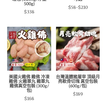
500g)
$58-$210
$338
美國火雞佛 雞佛 冷凍
台灣溫體豬屠宰 頂級月
雞佛 火雞睪丸 雞睪丸
亮軟骨切塊 真空包裝
雞佛真空包裝 (300g/
(600g/包)
包)
$189
$168