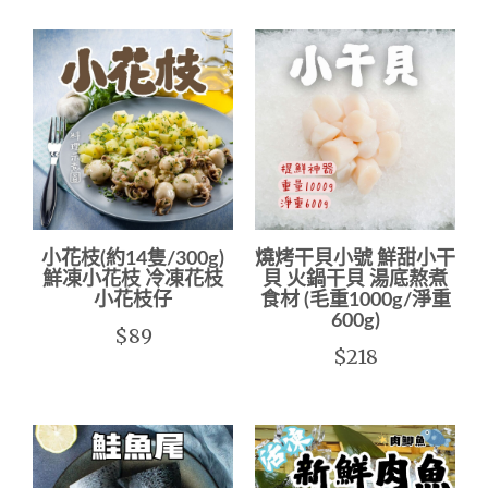
小花枝(約14隻/300g)
燒烤干貝小號 鮮甜小干
鮮凍小花枝 冷凍花枝
貝 火鍋干貝 湯底熬煮
小花枝仔
食材 (毛重1000g/淨重
600g)
$89
$218