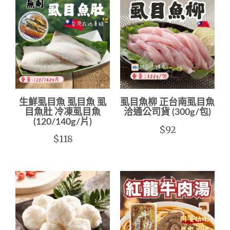
生鮮虱目魚 虱目魚 虱
虱目魚柳 正台南虱目魚
目魚肚 冷凍虱目魚
洽通公司貨 (300g/包)
(120/140g/片)
$92
$118