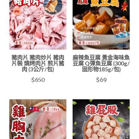
豬肉片 豬肉炒片 豬肉
麻辣魚豆腐 黃金海味魚
片裝 燒烤肉片 煎片豬
豆腐 Q彈魚豆腐 (300g/
肉 (3公斤/包)
固形物185g/包)
$650
$69