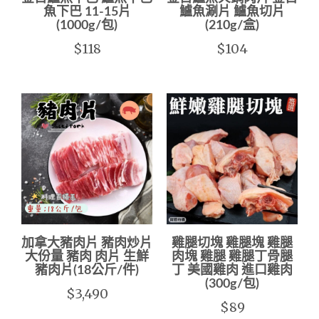
魚下巴 11-15片
鱸魚涮片 鱸魚切片
(1000g/包)
(210g/盒)
$118
$104
加拿大豬肉片 豬肉炒片
雞腿切塊 雞腿塊 雞腿
大份量 豬肉 肉片 生鮮
肉塊 雞腿 雞腿丁骨腿
豬肉片(18公斤/件)
丁 美國雞肉 進口雞肉
(300g/包)
$3,490
$89