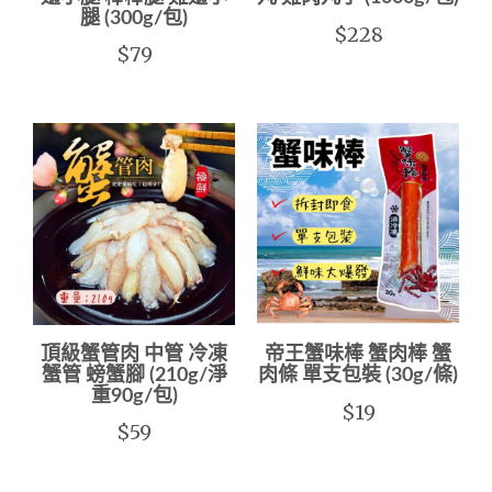
腿 (300g/包)
$228
$79
頂級蟹管肉 中管 冷凍
帝王蟹味棒 蟹肉棒 蟹
蟹管 螃蟹腳 (210g/淨
肉條 單支包裝 (30g/條)
重90g/包)
$19
$59