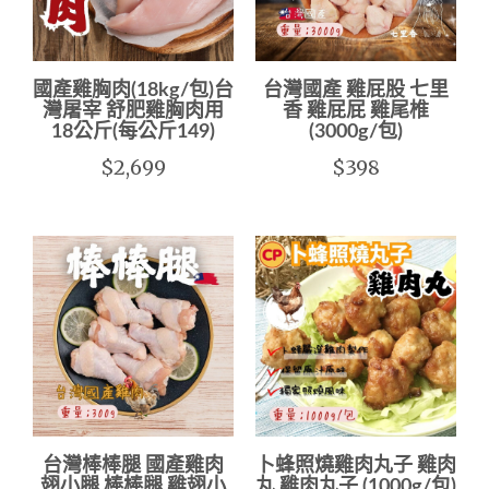
國產雞胸肉(18kg/包)台
台灣國產 雞屁股 七里
灣屠宰 舒肥雞胸肉用
香 雞屁屁 雞尾椎
18公斤(每公斤149)
(3000g/包)
$2,699
$398
台灣棒棒腿 國產雞肉
卜蜂照燒雞肉丸子 雞肉
翅小腿 棒棒腿 雞翅小
丸 雞肉丸子 (1000g/包)