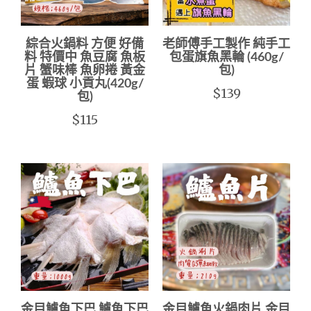
綜合火鍋料 方便 好備
老師傅手工製作 純手工
料 特價中 魚豆腐 魚板
包蛋旗魚黑輪 (460g/
片 蟹味棒 魚卵捲 黃金
包)
蛋 蝦球 小貢丸(420g/
$139
包)
$115
金目鱸魚下巴 鱸魚下巴
金目鱸魚火鍋肉片 金目