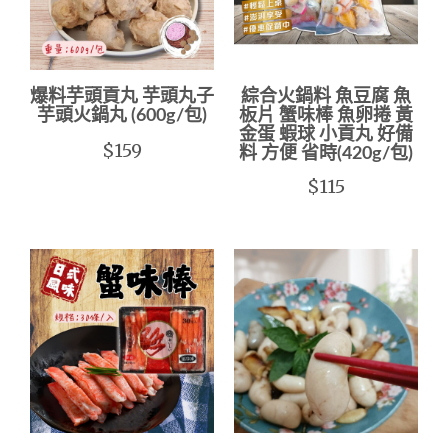
爆料芋頭貢丸 芋頭丸子
綜合火鍋料 魚豆腐 魚
芋頭火鍋丸 (600g/包)
板片 蟹味棒 魚卵捲 黃
金蛋 蝦球 小貢丸 好備
$159
料 方便 省時(420g/包)
$115