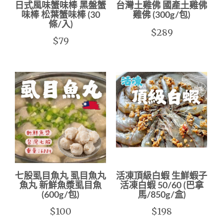
日式風味蟹味棒 黑盤蟹
台灣土雞佛 國產土雞佛
味棒 松葉蟹味棒 (30
雞佛 (300g/包)
條/入)
$289
$79
七股虱目魚丸 虱目魚丸
活凍頂級白蝦 生鮮蝦子
魚丸 新鮮魚漿虱目魚
活凍白蝦 50/60 (巴拿
(600g/包)
馬/850g/盒)
$100
$198