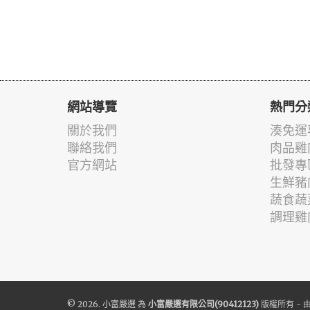
網站導覽
熱門分
關於我們
湊免運
聯絡我們
肉品雞
官方網站
批發專
生鮮豬
蔬食蔬
調理雞
© 2026.
小富嚴選
為
小富嚴選有限公司(90412123)
版權所有 - 