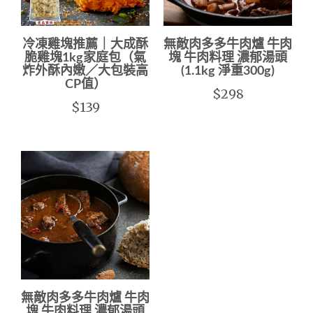
冷凍雞塊推薦｜大成酥
無敵肉多多牛肉爐 牛肉
脆雞塊1kg家庭包（氣
塊 牛肉料理 濃郁湯頭
炸外酥內嫩／大包裝高
(1.1kg 淨重300g)
CP值）
$298
$139
無敵肉多多牛肉爐 牛肉
塊 牛肉料理 濃郁湯頭