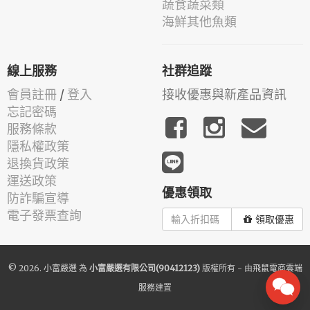
蔬食蔬菜類
海鮮其他魚類
線上服務
社群追蹤
會員註冊
/
登入
接收優惠與新產品資訊
忘記密碼
服務條款
隱私權政策
退換貨政策
運送政策
優惠領取
防詐騙宣導
電子發票查詢
領取優惠
© 2026.
小富嚴選
為
小富嚴選有限公司(90412123)
版權所有 - 由
飛鼠電商雲端
服務
建置