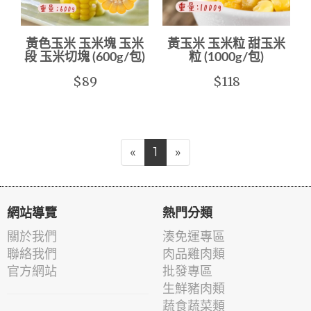
黃色玉米 玉米塊 玉米
黃玉米 玉米粒 甜玉米
段 玉米切塊 (600g/包)
粒 (1000g/包)
$89
$118
«
1
»
網站導覽
熱門分類
關於我們
湊免運專區
聯絡我們
肉品雞肉類
官方網站
批發專區
生鮮豬肉類
蔬食蔬菜類