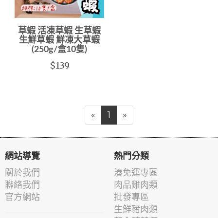
草蝦 活凍草蝦 生草蝦
生鮮草蝦 鮮凍大草蝦
(250g/盒10隻)
$139
«
1
»
網站導覽
熱門分類
關於我們
湊免運專區
聯絡我們
肉品雞肉類
官方網站
批發專區
生鮮豬肉類