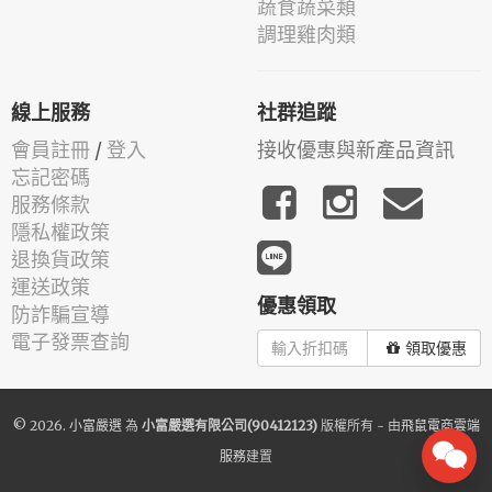
蔬食蔬菜類
調理雞肉類
線上服務
社群追蹤
會員註冊
/
登入
接收優惠與新產品資訊
忘記密碼
服務條款
隱私權政策
退換貨政策
運送政策
優惠領取
防詐騙宣導
電子發票查詢
領取優惠
© 2026.
小富嚴選
為
小富嚴選有限公司(90412123)
版權所有 - 由
飛鼠電商雲端
服務
建置