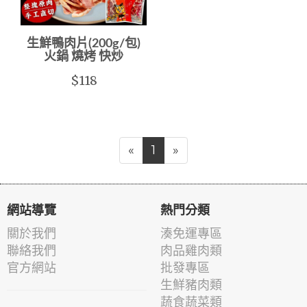
生鮮鴨肉片(200g/包)
火鍋 燒烤 快炒
$118
«
1
»
網站導覽
熱門分類
關於我們
湊免運專區
聯絡我們
肉品雞肉類
官方網站
批發專區
生鮮豬肉類
蔬食蔬菜類