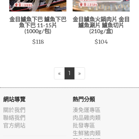
金目鱸魚下巴 鱸魚下巴
金目鱸魚火鍋肉片 金目
魚下巴 11-15片
鱸魚涮片 鱸魚切片
(1000g/包)
(210g/盒)
$118
$104
«
1
»
網站導覽
熱門分類
關於我們
湊免運專區
聯絡我們
肉品雞肉類
官方網站
批發專區
生鮮豬肉類