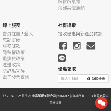
蔬食蔬菜類
海鮮其他魚類
線上服務
社群追蹤
會員註冊
/
登入
接收優惠與新產品資訊
忘記密碼
服務條款
隱私權政策
退換貨政策
運送政策
優惠領取
防詐騙宣導
電子發票查詢
領取優惠
© 2026.
小富嚴選
為
小富嚴選有限公司(90412123)
版權所有 - 由
飛鼠電商雲端
服務
建置