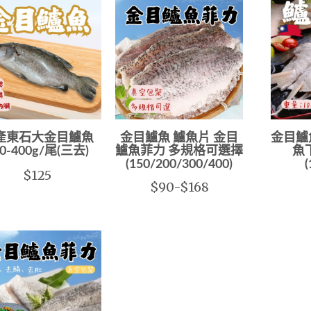
產東石大金目鱸魚
金目鱸魚 鱸魚片 金目
金目鱸
00-400g/尾(三去)
鱸魚菲力 多規格可選擇
魚下
(150/200/300/400)
$125
$90-$168