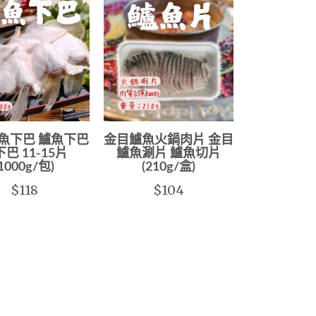
魚下巴 鱸魚下巴
金目鱸魚火鍋肉片 金目
巴 11-15片
鱸魚涮片 鱸魚切片
(1000g/包)
(210g/盒)
$118
$104