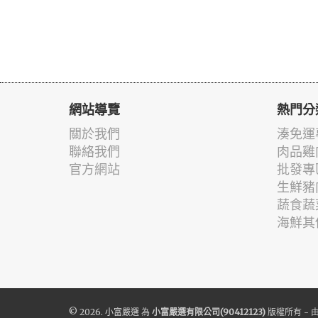
網站導覽
熱門分
關於我們
湊免運
聯絡我們
肉品雞
官方網站
批發專
生鮮豬
蔬食蔬
海鮮其
© 2026.
小富嚴選
為
小富嚴選有限公司(90412123)
版權所有 - 