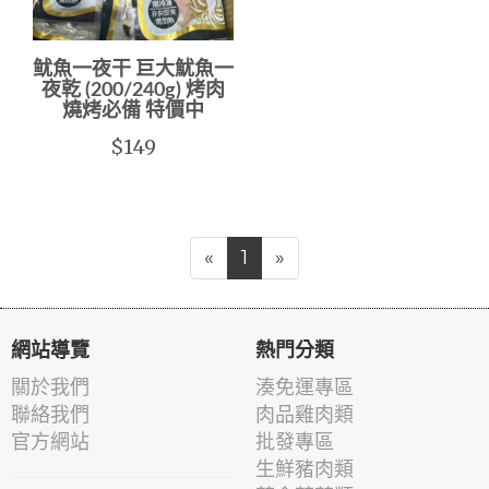
鱿魚一夜干 巨大魷魚一
夜乾 (200/240g) 烤肉
燒烤必備 特價中
$149
«
1
»
網站導覽
熱門分類
關於我們
湊免運專區
聯絡我們
肉品雞肉類
官方網站
批發專區
生鮮豬肉類