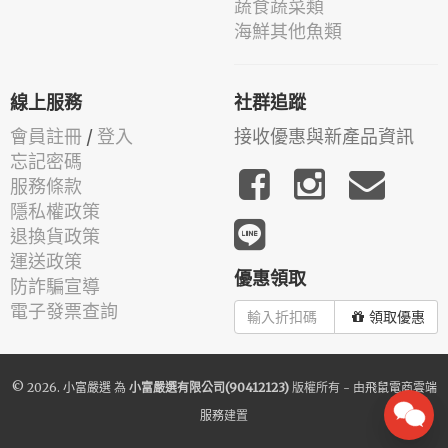
蔬食蔬菜類
海鮮其他魚類
線上服務
社群追蹤
會員註冊
/
登入
接收優惠與新產品資訊
忘記密碼
服務條款
隱私權政策
退換貨政策
運送政策
優惠領取
防詐騙宣導
電子發票查詢
領取優惠
© 2026.
小富嚴選
為
小富嚴選有限公司(90412123)
版權所有 - 由
飛鼠電商雲端
服務
建置