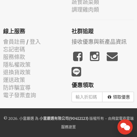
蔬食蔬菜類
調理雞肉類
線上服務
社群追蹤
會員註冊
/
登入
接收優惠與新產品資訊
忘記密碼
服務條款
隱私權政策
退換貨政策
運送政策
優惠領取
防詐騙宣導
電子發票查詢
領取優惠
© 2026.
小富嚴選
為
小富嚴選有限公司(90412123)
版權所有 - 由
飛鼠電商雲端
服務
建置