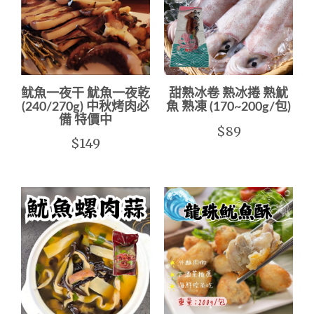
鱿魚一夜干 魷魚一夜乾
甜熟冰卷 熟冰捲 熟魷
(240/270g) 中秋烤肉必
魚 熟凍 (170~200g/包)
備 特價中
$89
$149