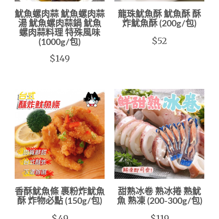
魷魚螺肉蒜 魷魚螺肉蒜
龍珠魷魚酥 魷魚酥 酥
湯 魷魚螺肉蒜鍋 魷魚
炸魷魚酥 (200g/包)
螺肉蒜料理 特殊風味
$52
(1000g/包)
$149
香酥魷魚條 裹粉炸魷魚
甜熟冰卷 熟冰捲 熟魷
酥 炸物必點 (150g/包)
魚 熟凍 (200-300g/包)
$49
$119