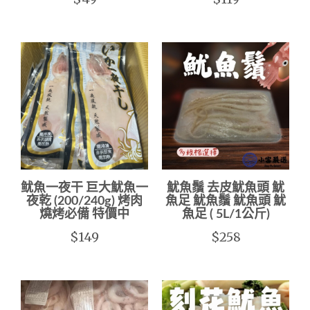
鱿魚一夜干 巨大魷魚一
魷魚鬚 去皮魷魚頭 魷
夜乾 (200/240g) 烤肉
魚足 魷魚鬚 魷魚頭 魷
燒烤必備 特價中
魚足 ( 5L/1公斤)
$149
$258