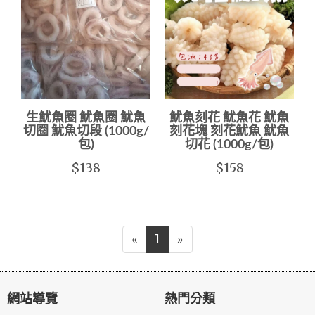
生魷魚圈 魷魚圈 魷魚
魷魚刻花 魷魚花 魷魚
切圈 魷魚切段 (1000g/
刻花塊 刻花魷魚 魷魚
包)
切花 (1000g/包)
$138
$158
«
1
»
網站導覽
熱門分類