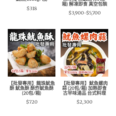
箱) 解凍即食 真空包裝
$318
$3,900-$5,700
【批發專用】龍珠魷魚
【批發專用】魷魚螺肉
酥 魷魚酥 酥炸魷魚酥
蒜 (20包/箱) 加熱即食
(20包/箱)
古早味湯品 台式料理
$720
$2,300