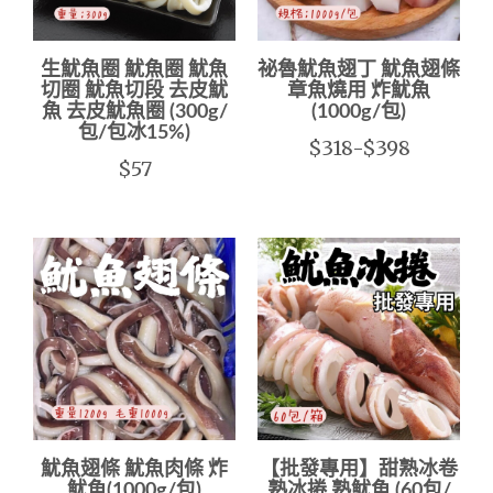
生魷魚圈 魷魚圈 魷魚
祕魯魷魚翅丁 魷魚翅條
切圈 魷魚切段 去皮魷
章魚燒用 炸魷魚
魚 去皮魷魚圈 (300g/
(1000g/包)
包/包冰15%)
$318-$398
$57
魷魚翅條 魷魚肉條 炸
【批發專用】甜熟冰卷
魷魚(1000g/包)
熟冰捲 熟魷魚 (60包/