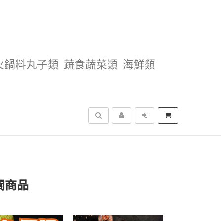
火鍋料丸子類
蔬食蔬菜類
海鮮類
搜尋
關商品