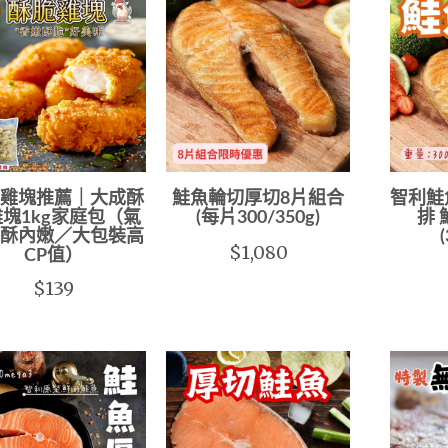
雞塊推薦｜大成酥
鮭魚輪切厚切8片組合
智利鮭
塊1kg家庭包（氣
(每片300/350g)
排
酥內嫩／大包裝高
$1,080
CP值）
$139