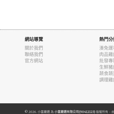
網站導覽
熱門分
關於我們
湊免運
聯絡我們
肉品雞
官方網站
批發專
生鮮豬
蔬食蔬
調理雞
© 2026.
小富嚴選
為
小富嚴選有限公司(90412123)
版權所有 - 