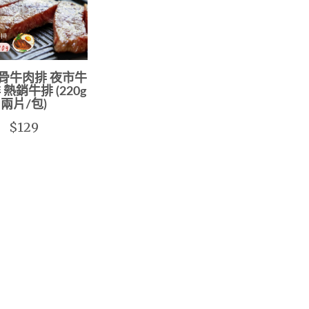
骨牛肉排 夜市牛
 熱銷牛排 (220g
兩片/包)
$129