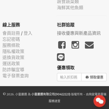
蔬食蔬菜類
海鮮其他魚類
線上服務
社群追蹤
會員註冊
/
登入
接收優惠與新產品資訊
忘記密碼
服務條款
隱私權政策
退換貨政策
運送政策
優惠領取
防詐騙宣導
電子發票查詢
領取優惠
© 2026.
小富嚴選
為
小富嚴選有限公司(90412123)
版權所有 - 由
飛鼠電商雲端
服務
建置