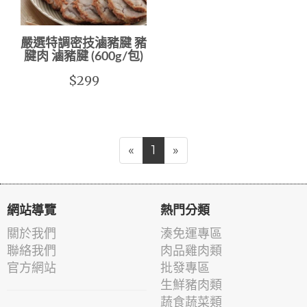
嚴選特調密技滷豬腱 豬
腱肉 滷豬腱 (600g/包)
$299
«
1
»
網站導覽
熱門分類
關於我們
湊免運專區
聯絡我們
肉品雞肉類
官方網站
批發專區
生鮮豬肉類
蔬食蔬菜類