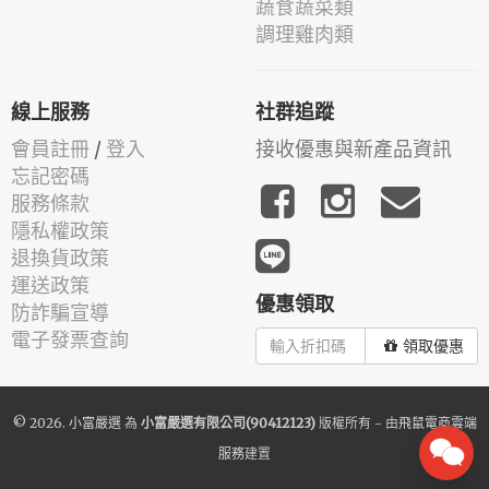
蔬食蔬菜類
調理雞肉類
線上服務
社群追蹤
會員註冊
/
登入
接收優惠與新產品資訊
忘記密碼
服務條款
隱私權政策
退換貨政策
運送政策
優惠領取
防詐騙宣導
電子發票查詢
領取優惠
© 2026.
小富嚴選
為
小富嚴選有限公司(90412123)
版權所有 - 由
飛鼠電商雲端
服務
建置