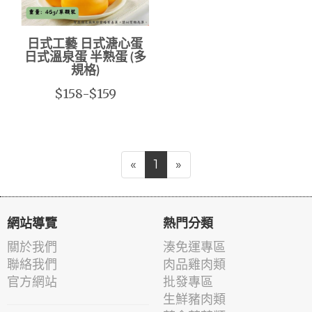
日式工藝 日式溏心蛋
日式溫泉蛋 半熟蛋 (多
規格)
$158-$159
«
1
»
網站導覽
熱門分類
關於我們
湊免運專區
聯絡我們
肉品雞肉類
官方網站
批發專區
生鮮豬肉類