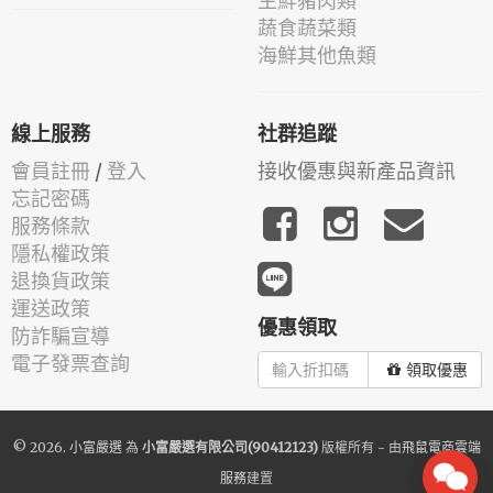
生鮮豬肉類
蔬食蔬菜類
海鮮其他魚類
線上服務
社群追蹤
會員註冊
/
登入
接收優惠與新產品資訊
忘記密碼
服務條款
隱私權政策
退換貨政策
運送政策
優惠領取
防詐騙宣導
電子發票查詢
領取優惠
© 2026.
小富嚴選
為
小富嚴選有限公司(90412123)
版權所有 - 由
飛鼠電商雲端
服務
建置