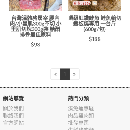
台灣溫體豬屠宰 腰內
頂級紅鑽鮭魚 鮭魚輪切
肉/小里肌300g不切 小
鐵板燒專用 一台斤
里肌切塊300g裝 糖醋
(600g/包)
排骨最佳原料
$188
$98
«
1
»
網站導覽
熱門分類
關於我們
湊免運專區
聯絡我們
肉品雞肉類
官方網站
批發專區