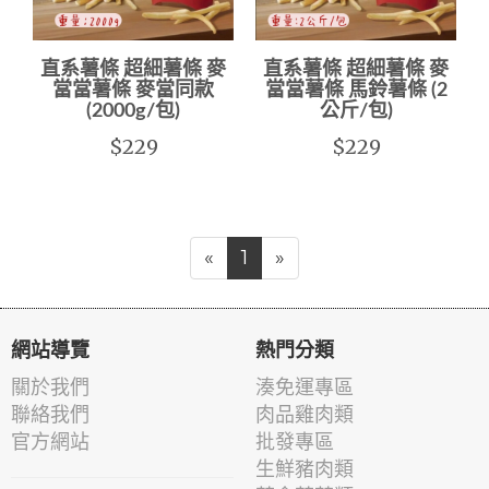
直系薯條 超細薯條 麥
直系薯條 超細薯條 麥
當當薯條 麥當同款
當當薯條 馬鈴薯條 (2
(2000g/包)
公斤/包)
$229
$229
«
1
»
網站導覽
熱門分類
關於我們
湊免運專區
聯絡我們
肉品雞肉類
官方網站
批發專區
生鮮豬肉類