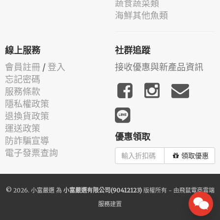
蔬食蔬菜類
海鮮其他魚類
線上服務
社群追蹤
會員註冊
/
登入
接收優惠與新產品資訊
忘記密碼
服務條款
隱私權政策
退換貨政策
運送政策
優惠領取
防詐騙宣導
電子發票查詢
領取優惠
© 2026.
小富嚴選
為
小富嚴選有限公司(90412123)
版權所有 - 由
飛鼠電商雲端
服務
建置